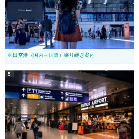
羽田空港（国内⇔国際）乗り継ぎ案内
5