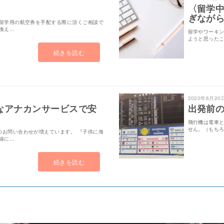
〈留学
ぎなが
 留学用の航空券を手配する際に頂くご相談で
換え…
留学やワーキ
ようと思ったこ
続きを読む
2020年6月20
なアナカンサービスで安
出発前
飛行機は電車
せん。（もち
のお問い合わせが増えています。 『子供に海
線に…
続きを読む