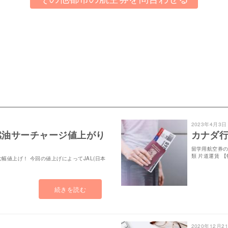
2023年4月3日
燃油サーチャージ値上がり
カナダ行
留学用航空券の
類 片道運賃 
幅値上げ！ 今回の値上げによってJAL(日本
続きを読む
2020年12月2