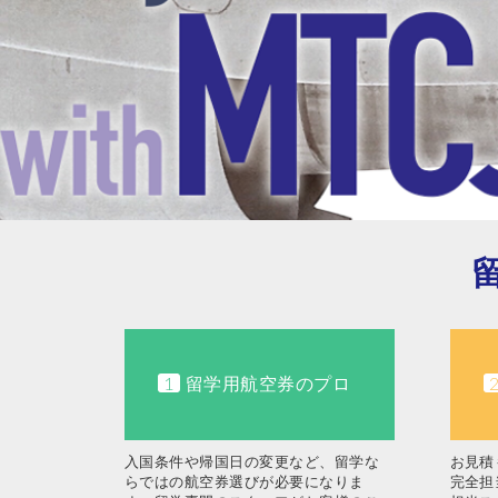
1
留学用航空券のプロ
入国条件や帰国日の変更など、留学な
お見積
らではの航空券選びが必要になりま
完全担