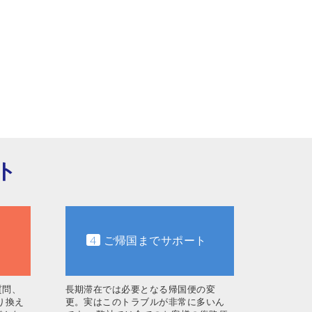
ト
4
ご帰国までサポート
質問、
長期滞在では必要となる帰国便の変
り換え
更。実はこのトラブルが非常に多いん