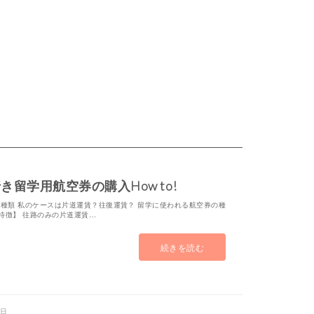
き留学用航空券の購入How to!
種類 私のケースは片道運賃？往復運賃？ 留学に使われる航空券の種
【特徴】 往路のみの片道運賃…
続きを読む
1日