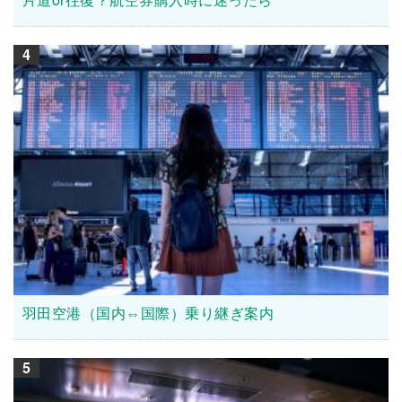
4
羽田空港（国内⇔国際）乗り継ぎ案内
5